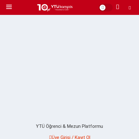
YTÜ Öğrenci & Mezun Platformu
Üye Girişi / Kayıt Ol