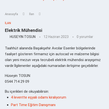
Anasayfa
İlan
İLAN
Elektrik Mühendisi
HUSEYIN TOSUN
12 Haziran 2023
0 yorumlar
Taahhüt alanında Başakşehir Avcılar Esenler bölgelerinde
faaliyet gösteren firmamız için autocad ve malzeme bilgisi
olan yeni mezun veya tecrubeli elektrik mühendisi arayışımız
vardır.İlgilenenler aşağıdaki numaradan iletişime geçebilirler.
Hüseyin TOSUN
0544 714 29 09
Bu içerikleri de okuyabilirsin:
4 leventte eşyalı odamı kiralıyorum
Part Time Eğitim Danışmanı