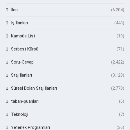
İlan
(6.204)
İş İlanları
(443)
Kampüs List
(19)
Serbest Kürsü
(71)
Soru-Cevap
(2.422)
Staj İlanları
(3.128)
Süresi Dolan Staj İlanları
(2.778)
taban-puanlari
(6)
Teknoloji
(7)
Yetenek Programları
(36)