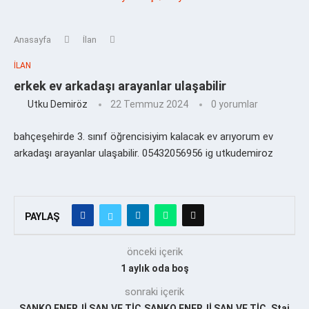
Anasayfa
İlan
İLAN
erkek ev arkadaşı arayanlar ulaşabilir
Utku Demiröz
22 Temmuz 2024
0 yorumlar
bahçeşehirde 3. sınıf öğrencisiyim kalacak ev arıyorum ev
arkadaşı arayanlar ulaşabilir. 05432056956 ig utkudemiroz
PAYLAŞ
önceki içerik
1 aylık oda boş
sonraki içerik
SANKO ENERJİ SAN.VE TİC.SANKO ENERJİ SAN.VE TİC. Staj