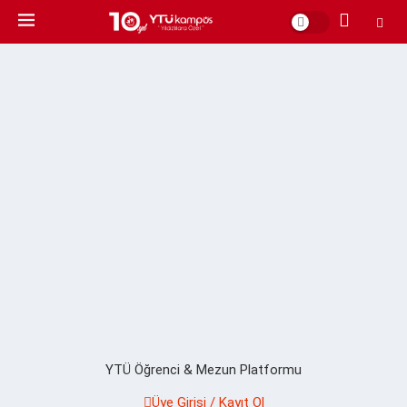
YTÜ Öğrenci & Mezun Platformu
Üye Girişi / Kayıt Ol