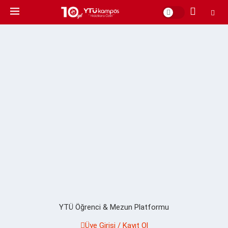
YTÜ Öğrenci & Mezun Platformu
Üye Girişi / Kayıt Ol