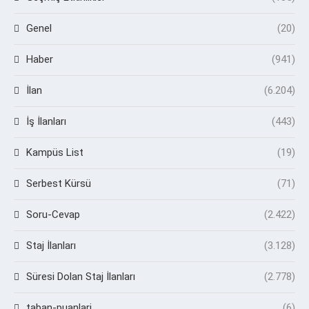
Genel
(20)
Haber
(941)
İlan
(6.204)
İş İlanları
(443)
Kampüs List
(19)
Serbest Kürsü
(71)
Soru-Cevap
(2.422)
Staj İlanları
(3.128)
Süresi Dolan Staj İlanları
(2.778)
taban-puanlari
(6)