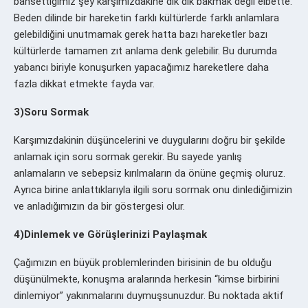
bahsettiğimiz şey karşımızdakine dik dik bakmak değil elbette.
Beden dilinde bir hareketin farklı kültürlerde farklı anlamlara
gelebildiğini unutmamak gerek hatta bazı hareketler bazı
kültürlerde tamamen zıt anlama denk gelebilir. Bu durumda
yabancı biriyle konuşurken yapacağımız hareketlere daha
fazla dikkat etmekte fayda var.
3)Soru Sormak
Karşımızdakinin düşüncelerini ve duygularını doğru bir şekilde
anlamak için soru sormak gerekir. Bu sayede yanlış
anlamaların ve sebepsiz kırılmaların da önüne geçmiş oluruz.
Ayrıca birine anlattıklarıyla ilgili soru sormak onu dinlediğimizin
ve anladığımızın da bir göstergesi olur.
4)Dinlemek ve Görüşlerinizi Paylaşmak
Çağımızın en büyük problemlerinden birisinin de bu olduğu
düşünülmekte, konuşma aralarında herkesin “kimse birbirini
dinlemiyor” yakınmalarını duymuşsunuzdur. Bu noktada aktif