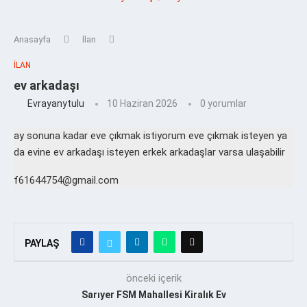
Anasayfa
İlan
İLAN
ev arkadaşı
Evrayanytulu
10 Haziran 2026
0 yorumlar
ay sonuna kadar eve çıkmak istiyorum eve çıkmak isteyen ya
da evine ev arkadaşı isteyen erkek arkadaşlar varsa ulaşabilir
f61644754@gmail.com
PAYLAŞ
önceki içerik
Sarıyer FSM Mahallesi Kiralık Ev