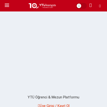
YTÜ Öğrenci & Mezun Platformu
Üye Girişi / Kayıt Ol