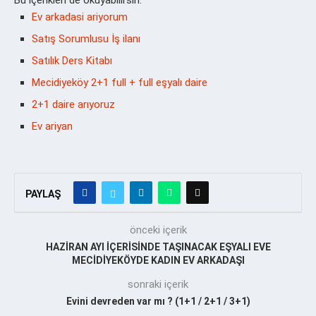
Ev arkadasi ariyorum
Satış Sorumlusu İş ilanı
Satılık Ders Kitabı
Mecidiyeköy 2+1 full + full eşyalı daire
2+1 daire arıyoruz
Ev ariyan
PAYLAŞ
önceki içerik
HAZİRAN AYI İÇERİSİNDE TAŞINACAK EŞYALI EVE
MECİDİYEKÖYDE KADIN EV ARKADAŞI
sonraki içerik
Evini devreden var mı ? (1+1 / 2+1 / 3+1)