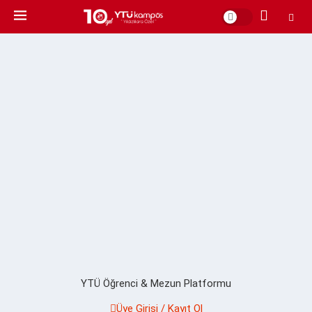
YTÜ Öğrenci & Mezun Platformu
Üye Girişi / Kayıt Ol