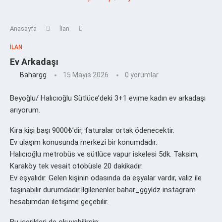
Anasayfa
İlan
İLAN
Ev Arkadaşı
Bahargg
15 Mayıs 2026
0 yorumlar
Beyoğlu/ Halıcıoğlu Sütlüce’deki 3+1 evime kadın ev arkadaşı
arıyorum.
Kira kişi başı 9000₺’dir, faturalar ortak ödenecektir.
Ev ulaşım konusunda merkezi bir konumdadır.
Halıcıoğlu metrobüs ve sütlüce vapur iskelesi 5dk. Taksim,
Karaköy tek vesait otobüsle 20 dakikadır.
Ev eşyalıdır. Gelen kişinin odasında da eşyalar vardır, valiz ile
taşınabilir durumdadır.İlgilenenler bahar_ggyldz instagram
hesabımdan iletişime geçebilir.
Bu içerikleri de okuyabilirsin: