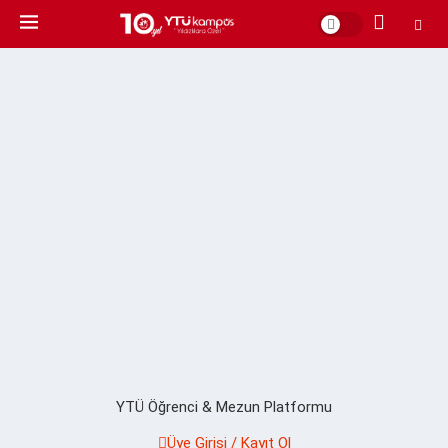
YTÜ Öğrenci & Mezun Platformu
Üye Girişi / Kayıt Ol