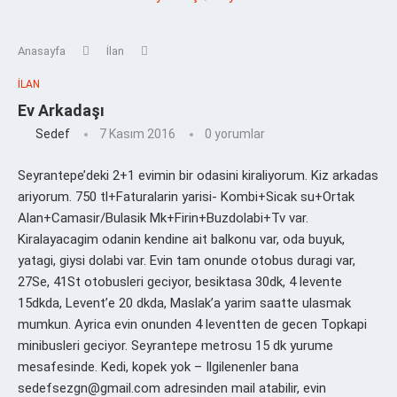
Anasayfa
İlan
İLAN
Ev Arkadaşı
Sedef
7 Kasım 2016
0 yorumlar
Seyrantepe’deki 2+1 evimin bir odasini kiraliyorum. Kiz arkadas
ariyorum. 750 tl+Faturalarin yarisi- Kombi+Sicak su+Ortak
Alan+Camasir/Bulasik Mk+Firin+Buzdolabi+Tv var.
Kiralayacagim odanin kendine ait balkonu var, oda buyuk,
yatagi, giysi dolabi var. Evin tam onunde otobus duragi var,
27Se, 41St otobusleri geciyor, besiktasa 30dk, 4 levente
15dkda, Levent’e 20 dkda, Maslak’a yarim saatte ulasmak
mumkun. Ayrica evin onunden 4 leventten de gecen Topkapi
minibusleri geciyor. Seyrantepe metrosu 15 dk yurume
mesafesinde. Kedi, kopek yok – Ilgilenenler bana
sedefsezgn@gmail.com adresinden mail atabilir, evin