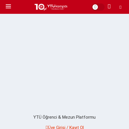
YTÜ Öğrenci & Mezun Platformu
Üye Girişi / Kayıt Ol