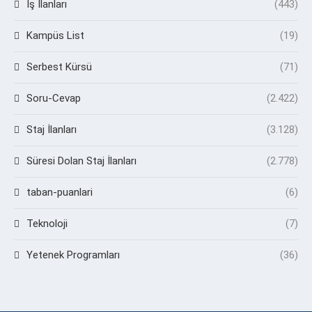
İş İlanları
(443)
Kampüs List
(19)
Serbest Kürsü
(71)
Soru-Cevap
(2.422)
Staj İlanları
(3.128)
Süresi Dolan Staj İlanları
(2.778)
taban-puanlari
(6)
Teknoloji
(7)
Yetenek Programları
(36)