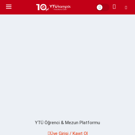
YTÜ Öğrenci & Mezun Platformu
Üye Girişi / Kayıt Ol