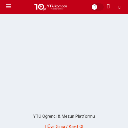
YTÜ Öğrenci & Mezun Platformu
Üye Girişi / Kayıt Ol