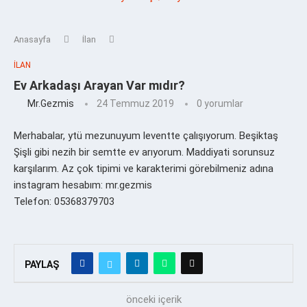
Anasayfa
İlan
İLAN
Ev Arkadaşı Arayan Var mıdır?
Mr.Gezmis
24 Temmuz 2019
0 yorumlar
Merhabalar, ytü mezunuyum leventte çalışıyorum. Beşiktaş
Şişli gibi nezih bir semtte ev arıyorum. Maddiyati sorunsuz
karşılarım. Az çok tipimi ve karakterimi görebilmeniz adına
instagram hesabım: mr.gezmis
Telefon: 05368379703
PAYLAŞ
önceki içerik