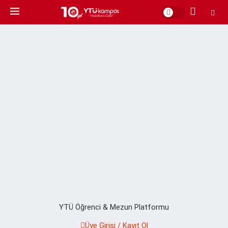
YTÜ Öğrenci & Mezun Platformu
Üye Girişi / Kayıt Ol