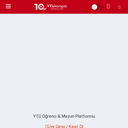
YTÜ Öğrenci & Mezun Platformu
Üye Girişi / Kayıt Ol