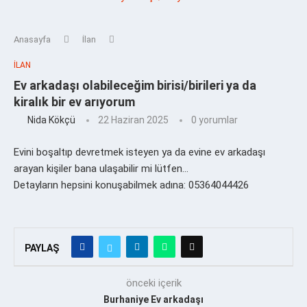
Anasayfa
İlan
İLAN
Ev arkadaşı olabileceğim birisi/birileri ya da
kiralık bir ev arıyorum
Nida Kökçü
22 Haziran 2025
0 yorumlar
Evini boşaltıp devretmek isteyen ya da evine ev arkadaşı
arayan kişiler bana ulaşabilir mi lütfen…
Detayların hepsini konuşabilmek adına: 05364044426
PAYLAŞ
önceki içerik
Burhaniye Ev arkadaşı