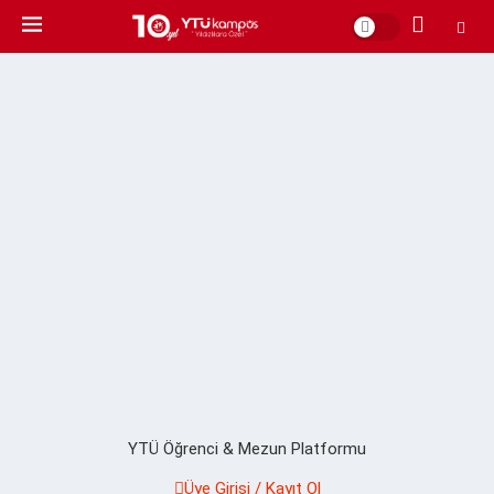
YTÜ Öğrenci & Mezun Platformu
Üye Girişi / Kayıt Ol