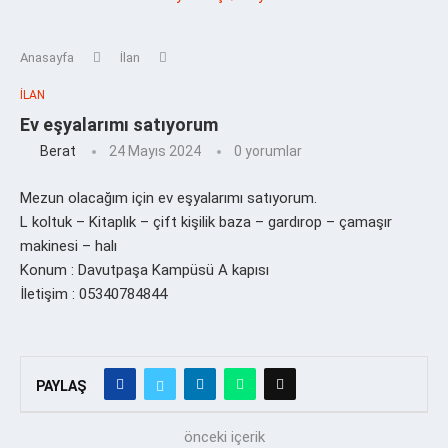
Anasayfa
İlan
İLAN
Ev eşyalarımı satıyorum
Berat
24 Mayıs 2024
0 yorumlar
Mezun olacağım için ev eşyalarımı satıyorum.
L koltuk – Kitaplık – çift kişilik baza – gardırop – çamaşır
makinesi – halı
Konum : Davutpaşa Kampüsü A kapısı
İletişim : 05340784844
PAYLAŞ
önceki içerik