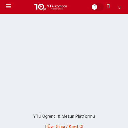
YTÜ Öğrenci & Mezun Platformu
Üye Girişi / Kayıt Ol