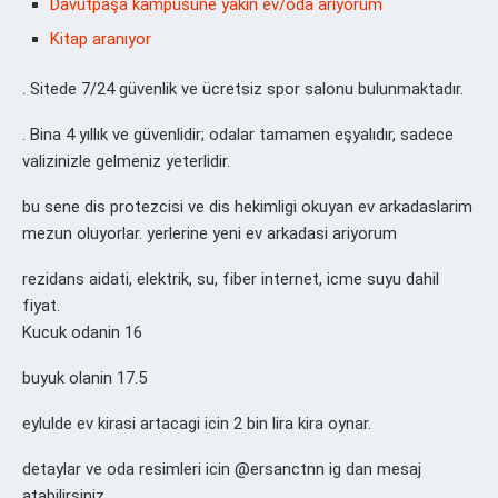
Davutpaşa kampüsüne yakın ev/oda arıyorum
Kitap aranıyor
. Sitede 7/24 güvenlik ve ücretsiz spor salonu bulunmaktadır.
. Bina 4 yıllık ve güvenlidir; odalar tamamen eşyalıdır, sadece
valizinizle gelmeniz yeterlidir.
bu sene dis protezcisi ve dis hekimligi okuyan ev arkadaslarim
mezun oluyorlar. yerlerine yeni ev arkadasi ariyorum
rezidans aidati, elektrik, su, fiber internet, icme suyu dahil
fiyat.
Kucuk odanin 16
buyuk olanin 17.5
eylulde ev kirasi artacagi icin 2 bin lira kira oynar.
detaylar ve oda resimleri icin @ersanctnn ig dan mesaj
atabilirsiniz.