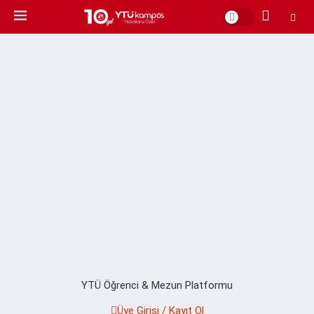
YTÜ Öğrenci & Mezun Platformu
Üye Girişi / Kayıt Ol