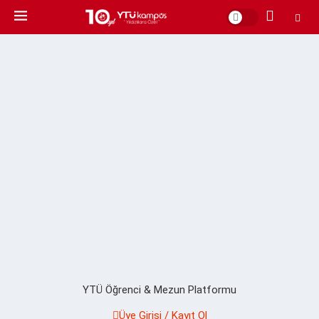
YTÜ Öğrenci & Mezun Platformu
Üye Girişi / Kayıt Ol