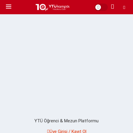
YTÜ Öğrenci & Mezun Platformu
Üye Girişi / Kayıt Ol