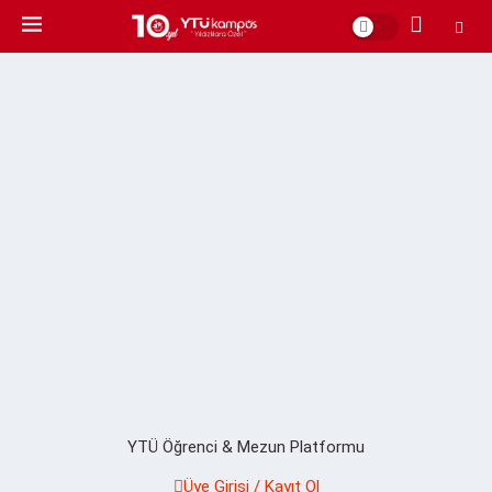
YTÜ Öğrenci & Mezun Platformu
Üye Girişi / Kayıt Ol