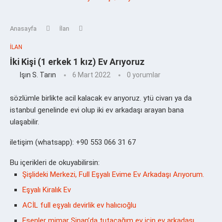
Anasayfa
İlan
İLAN
İki Kişi (1 erkek 1 kız) Ev Arıyoruz
Işın S. Tarın
6 Mart 2022
0 yorumlar
sözlümle birlikte acil kalacak ev arıyoruz. ytü civarı ya da
istanbul genelinde evi olup iki ev arkadaşı arayan bana
ulaşabilir.
iletişim (whatsapp): +90 553 066 31 67
Bu içerikleri de okuyabilirsin:
Şişlideki Merkezi, Full Eşyalı Evime Ev Arkadaşı Arıyorum.
Eşyalı Kiralık Ev
ACİL full eşyalı devirlik ev halıcıoğlu
Esenler mimar Sinan’da tutacağım ev için ev arkadaşı