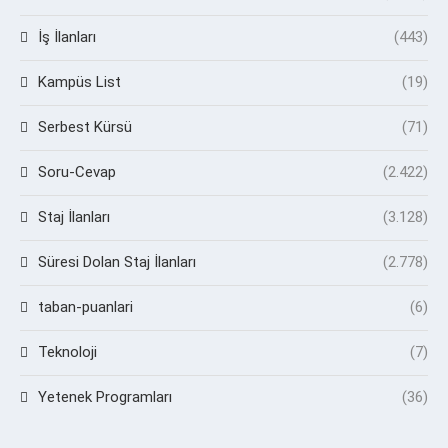
İş İlanları
(443)
Kampüs List
(19)
Serbest Kürsü
(71)
Soru-Cevap
(2.422)
Staj İlanları
(3.128)
Süresi Dolan Staj İlanları
(2.778)
taban-puanlari
(6)
Teknoloji
(7)
Yetenek Programları
(36)