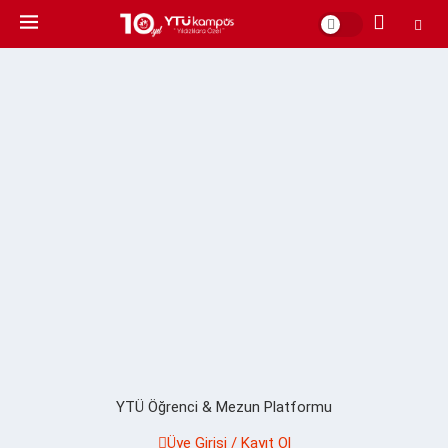
YTÜ Öğrenci & Mezun Platformu
Üye Girişi / Kayıt Ol