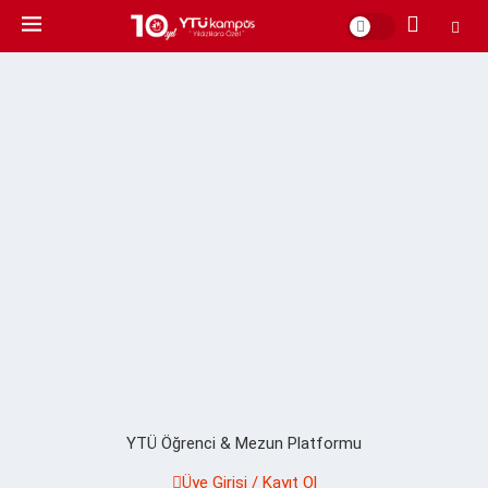
YTÜ Öğrenci & Mezun Platformu
Üye Girişi / Kayıt Ol