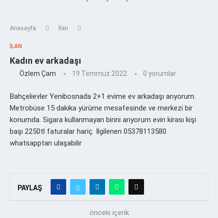
Anasayfa
İlan
İLAN
Kadın ev arkadaşı
Özlem Çam
19 Temmuz 2022
0 yorumlar
Bahçelievler Yenibosnada 2+1 evime ev arkadaşı arıyorum.
Metrobüse 15 dakika yürüme mesafesinde ve merkezi bir
konumda. Sigara kullanmayan birini arıyorum evin kirası kişi
başı 2250tl faturalar hariç. İlgilenen 05378113580
whatsapptan ulaşabilir
PAYLAŞ
önceki içerik