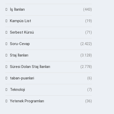
İş İlanları
(443)
Kampüs List
(19)
Serbest Kürsü
(71)
Soru-Cevap
(2.422)
Staj İlanları
(3.128)
Süresi Dolan Staj İlanları
(2.778)
taban-puanlari
(6)
Teknoloji
(7)
Yetenek Programları
(36)