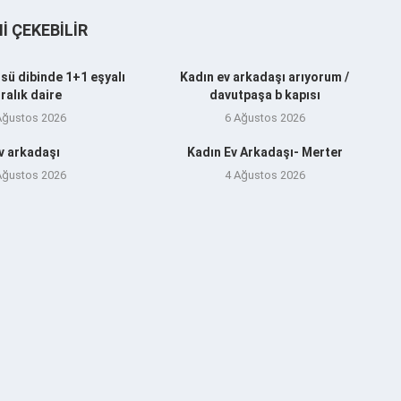
NI ÇEKEBILIR
sü dibinde 1+1 eşyalı
Kadın ev arkadaşı arıyorum /
iralık daire
davutpaşa b kapısı
Ağustos 2026
6 Ağustos 2026
v arkadaşı
Kadın Ev Arkadaşı- Merter
Ağustos 2026
4 Ağustos 2026