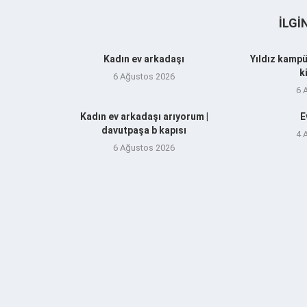
İLGI
Kadın ev arkadaşı
Yıldız kampü
k
6 Ağustos 2026
6 
Kadın ev arkadaşı arıyorum |
E
davutpaşa b kapısı
4 
6 Ağustos 2026