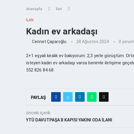
Anasayfa
İlan
İLAN
Kadın ev arkadaşı
Cennet Çaparoğlu
28 Ağustos 2024
0 yorum
2+1 eşyalı kiralık ev bakıyorum. 2,3 yerle görüştüm. Ort
isteyen kadın ev arkadaşı varsa benimle iletişime geçebil
552 826 84 68
PAYLAŞ
önceki içerik
YTÜ DAVUTPAŞA B KAPISI YAKINI ODA İLANI