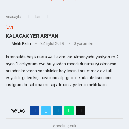
Anasayfa
İlan
İLAN
KALACAK YER ARIYAN
Melih Kalin
22 Eylül 2019
0 yorumlar
Istanbulda beşiktasta 4+1 evim var Almanyada yasiyorum 2
ayda 1 geliyorum eve bu yuzden maddi durumu iyi olmayan
arkadaslar varsa yazabilirler bay kadin fark etmez ev full
esyalidir gelen kişi bavulunu alip gelir o kadar iletisim için
instgram hesabima mesaj atmaniz yeter = melih.kalin
PAYLAŞ
önceki içerik