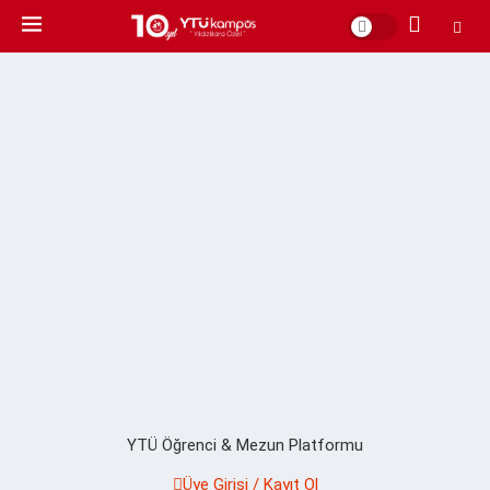
YTÜ Öğrenci & Mezun Platformu
Üye Girişi / Kayıt Ol