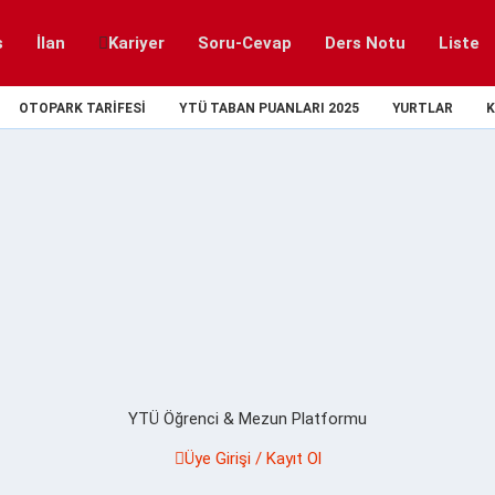
s
İlan
Kariyer
Soru-Cevap
Ders Notu
Liste
OTOPARK TARIFESI
YTÜ TABAN PUANLARI 2025
YURTLAR
K
YTÜ Öğrenci & Mezun Platformu
Üye Girişi / Kayıt Ol