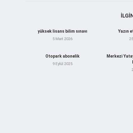
İLGI
yüksek lisans bilim sınavı
Yazın e
5 Mart 2026
2
Otopark abonelik
Merkezi Yata
9 Eylül 2025