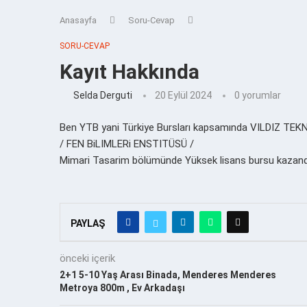
Anasayfa
Soru-Cevap
SORU-CEVAP
Kayıt Hakkında
Selda Derguti
20 Eylül 2024
0 yorumlar
Ben YTB yani Türkiye Bursları kapsamında VILDIZ TEK
/ FEN BiLIMLERi ENSTITÜSÜ /
Mimari Tasarim bölümünde Yüksek lisans bursu kazand
PAYLAŞ
önceki içerik
2+1 5-10 Yaş Arası Binada, Menderes Menderes
Metroya 800m , Ev Arkadaşı