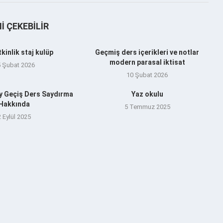
NI ÇEKEBILIR
tkinlik staj kulüp
Geçmiş ders içerikleri ve notlar
modern parasal iktisat
5 Şubat 2026
10 Şubat 2026
y Geçiş Ders Saydırma
Yaz okulu
Hakkında
5 Temmuz 2025
2 Eylül 2025