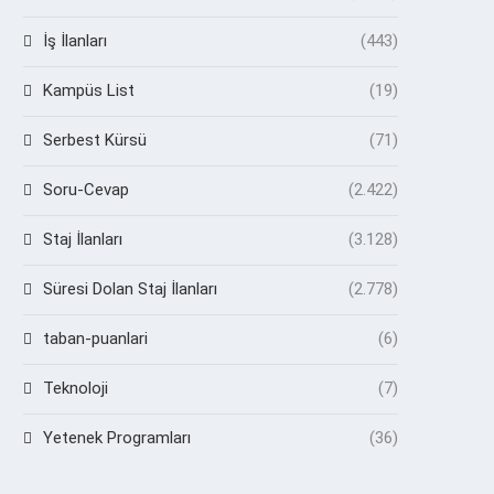
İş İlanları
(443)
Kampüs List
(19)
Serbest Kürsü
(71)
Soru-Cevap
(2.422)
Staj İlanları
(3.128)
Süresi Dolan Staj İlanları
(2.778)
taban-puanlari
(6)
Teknoloji
(7)
Yetenek Programları
(36)