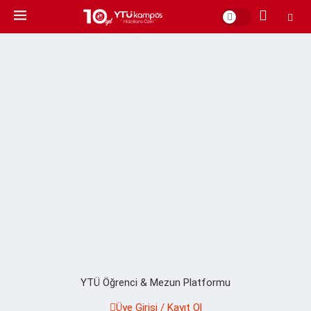
YTÜ Öğrenci & Mezun Platformu
Üye Girişi / Kayıt Ol