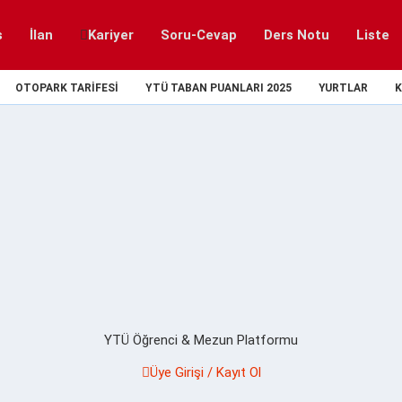
s
İlan
Kariyer
Soru-Cevap
Ders Notu
Liste
OTOPARK TARIFESI
YTÜ TABAN PUANLARI 2025
YURTLAR
K
YTÜ Öğrenci & Mezun Platformu
Üye Girişi / Kayıt Ol