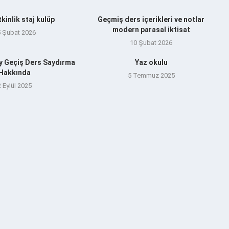
tkinlik staj kulüp
Geçmiş ders içerikleri ve notlar
modern parasal iktisat
5 Şubat 2026
10 Şubat 2026
y Geçiş Ders Saydırma
Yaz okulu
Hakkında
5 Temmuz 2025
2 Eylül 2025