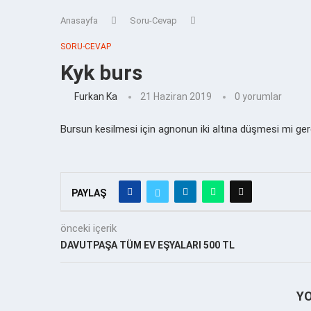
Anasayfa
Soru-Cevap
SORU-CEVAP
Kyk burs
Furkan Ka
21 Haziran 2019
0 yorumlar
Bursun kesilmesi için agnonun iki altına düşmesi mi ger
PAYLAŞ
önceki içerik
DAVUTPAŞA TÜM EV EŞYALARI 500 TL
Y