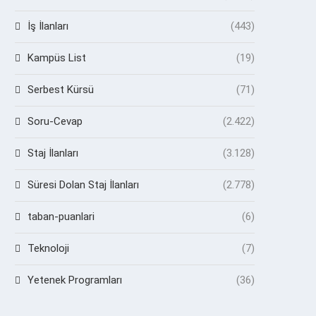
İş İlanları
(443)
Kampüs List
(19)
Serbest Kürsü
(71)
Soru-Cevap
(2.422)
Staj İlanları
(3.128)
Süresi Dolan Staj İlanları
(2.778)
taban-puanlari
(6)
Teknoloji
(7)
Yetenek Programları
(36)