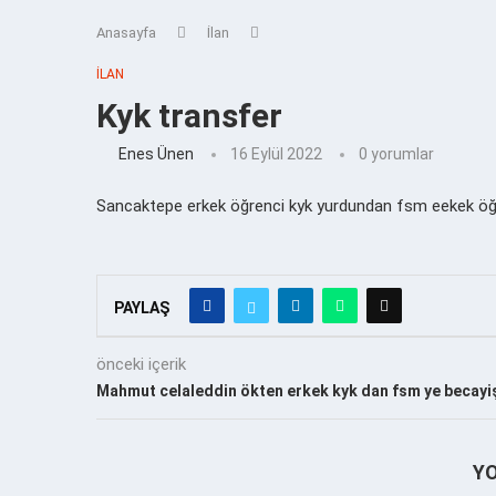
Anasayfa
İlan
İLAN
Kyk transfer
Enes Ünen
16 Eylül 2022
0 yorumlar
Sancaktepe erkek öğrenci kyk yurdundan fsm eekek ö
PAYLAŞ
önceki içerik
Mahmut celaleddin ökten erkek kyk dan fsm ye becayi
Y