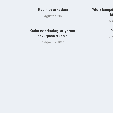
Kadın ev arkadaşı
Yıldız kampü
k
6 Ağustos 2026
6 
Kadın ev arkadaşı arıyorum |
E
davutpaşa b kapısı
4 
6 Ağustos 2026