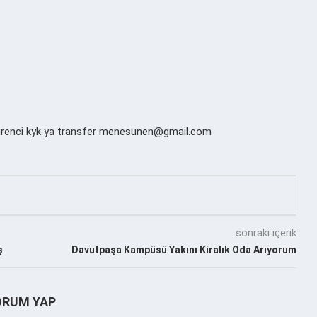
ğrenci kyk ya transfer menesunen@gmail.com
sonraki içerik
ş
Davutpaşa Kampüsü Yakını Kiralık Oda Arıyorum
ORUM YAP