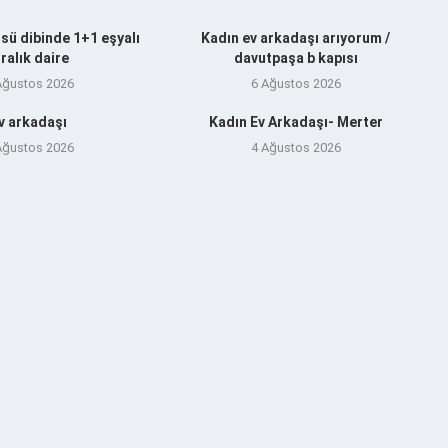
sü dibinde 1+1 eşyalı
Kadın ev arkadaşı arıyorum /
iralık daire
davutpaşa b kapısı
Ağustos 2026
6 Ağustos 2026
v arkadaşı
Kadın Ev Arkadaşı- Merter
Ağustos 2026
4 Ağustos 2026