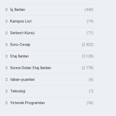
İş İlanları
(443)
Kampüs List
(19)
Serbest Kürsü
(71)
Soru-Cevap
(2.422)
Staj İlanları
(3.128)
Süresi Dolan Staj İlanları
(2.778)
taban-puanlari
(6)
Teknoloji
(7)
Yetenek Programları
(36)