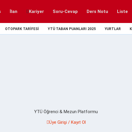
s
İlan
Kariyer
Soru-Cevap
Ders Notu
Liste
OTOPARK TARIFESI
YTÜ TABAN PUANLARI 2025
YURTLAR
K
YTÜ Öğrenci & Mezun Platformu
Üye Girişi / Kayıt Ol