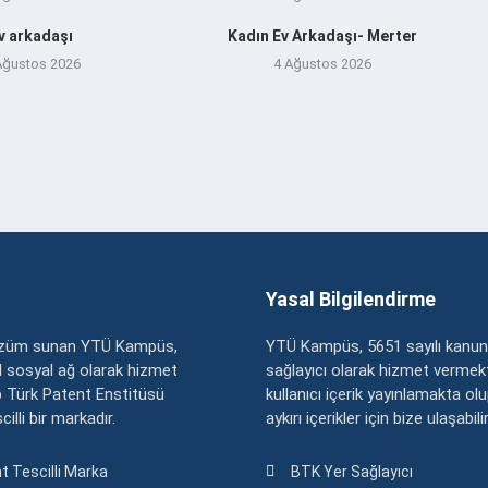
v arkadaşı
Kadın Ev Arkadaşı- Merter
Ağustos 2026
4 Ağustos 2026
Yasal Bilgilendirme
çözüm sunan YTÜ Kampüs,
YTÜ Kampüs, 5651 sayılı kanun
zel sosyal ağ olarak hizmet
sağlayıcı olarak hizmet vermekt
 Türk Patent Enstitüsü
kullanıcı içerik yayınlamakta ol
illi bir markadır.
aykırı içerikler için bize ulaşabili
t Tescilli Marka
BTK Yer Sağlayıcı