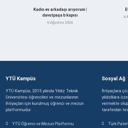
Kadın ev arkadaşı arıyorum |
E
davutpaşa b kapısı
4 
6 Ağustos 2026
YTÜ Kampüs
Sosyal Ağ
YTÜ Kampüs, 2015 yılında Yıldız Teknik
İhtiyaçlara 
Üniversitesi öğrencileri ve mezunlarının
yıldızlılara ö
ihtiyaçları için kurulmuş öğrenci ve mezun
vermekte olup
platformudur.
tarafından tesc
YTÜ Öğrenci ve Mezun Platformu
Türk Paten