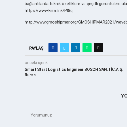
bağlantılarda teknik özelliklere ve çeşitli görüntülere ulaş
https://www.kisa.link/PI8q
http://www.gmoshipmar.org/GMOSHIPMAR2021/waveb
PAYLAŞ
önceki içerik
Smart Start Logistics Engineer BOSCH SAN.TİC.A.Ş.
Bursa
Y