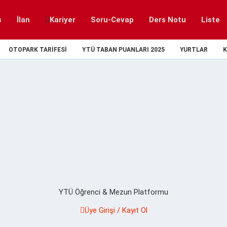
s
İlan
Kariyer
Soru-Cevap
Ders Notu
Liste
OTOPARK TARIFESI
YTÜ TABAN PUANLARI 2025
YURTLAR
K
YTÜ Öğrenci & Mezun Platformu
Üye Girişi / Kayıt Ol