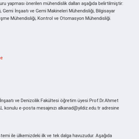
ru yapması önerilen mühendislik dalları aşağıda belirtilmiştir:
i, Gemi İnşaatı ve Gemi Makineleri Mühendisliği, Bilgisayar
rleşme Mühendisliği, Kontrol ve Otomasyon Mühendisliği.
ne
 İnşaatı ve Denizcilik Fakültesi öğretim üyesi Prof.Dr.Ahmet
AL konulu e-posta mesajınızı alkanad@yildiz.edu.tr adresine
emi ile ülkemizdeki ilk ve tek dalga havuzudur. Aşağıda