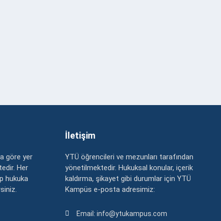
İletişim
a göre yer
YTÜ öğrencileri ve mezunları tarafından
edir. Her
yönetilmektedir. Hukuksal konular, içerik
up hukuka
kaldırma, şikayet gibi durumlar için YTÜ
rsiniz.
Kampüs e-posta adresimiz:
Email: info@ytukampus.com