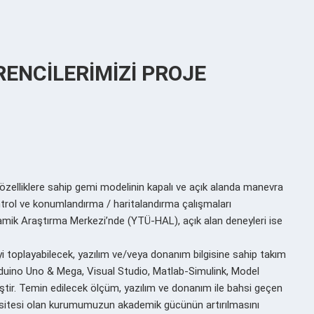
RENCİLERİMİZİ PROJE
zelliklere sahip gemi modelinin kapalı ve açık alanda manevra
ntrol ve konumlandırma / haritalandırma çalışmaları
inamik Araştırma Merkezi’nde (YTÜ-HAL), açık alan deneyleri ise
yi toplayabilecek, yazılım ve/veya donanım bilgisine sahip takım
Arduino Uno & Mega, Visual Studio, Matlab-Simulink, Model
ştir. Temin edilecek ölçüm, yazılım ve donanım ile bahsi geçen
versitesi olan kurumumuzun akademik gücünün artırılmasını