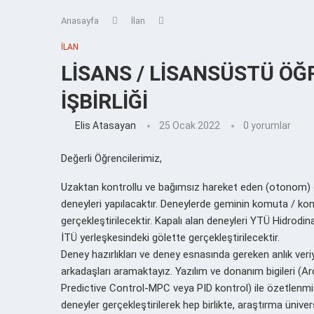
Anasayfa
İlan
İLAN
LİSANS / LİSANSÜSTÜ ÖĞ
İŞBİRLİĞİ
Elis Atasayan
25 Ocak 2022
0 yorumlar
Değerli Öğrencilerimiz,
Uzaktan kontrollu ve bağımsız hareket eden (otonom) ö
deneyleri yapılacaktır. Deneylerde geminin komuta / ko
gerçekleştirilecektir. Kapalı alan deneyleri YTÜ Hidrod
İTÜ yerleşkesindeki gölette gerçekleştirilecektir.
Deney hazırlıkları ve deney esnasında gereken anlık veri
arkadaşları aramaktayız. Yazılım ve donanım bigileri (
Predictive Control-MPC veya PID kontrol) ile özetlenmi
deneyler gerçekleştirilerek hep birlikte, araştırma üni