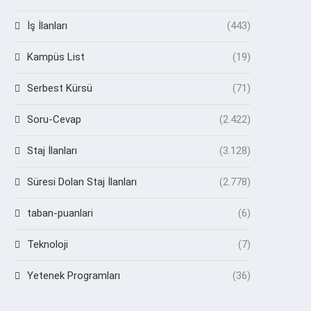
İş İlanları
(443)
Kampüs List
(19)
Serbest Kürsü
(71)
Soru-Cevap
(2.422)
Staj İlanları
(3.128)
Süresi Dolan Staj İlanları
(2.778)
taban-puanlari
(6)
Teknoloji
(7)
Yetenek Programları
(36)