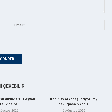
NI ÇEKEBILIR
sü dibinde 1+1 eşyalı
Kadın ev arkadaşı arıyorum /
iralık daire
davutpaşa b kapısı
Ağustos 2026
6 Ağustos 2026