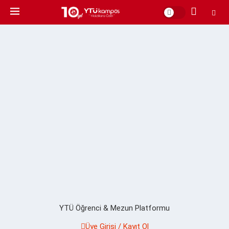
YTÜ Öğrenci & Mezun Platformu
Üye Girişi / Kayıt Ol