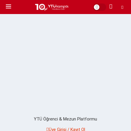
YTÜ Öğrenci & Mezun Platformu
Üye Girişi / Kayıt Ol