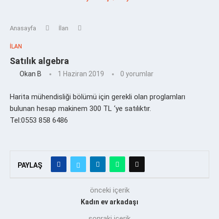
Anasayfa
İlan
İLAN
Satılık algebra
Okan B
1 Haziran 2019
0 yorumlar
Harita mühendisliği bölümü için gerekli olan proglamları
bulunan hesap makinem 300 TL ‘ye satılıktır.
Tel:0553 858 6486
PAYLAŞ
önceki içerik
Kadın ev arkadaşı
sonraki içerik