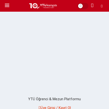
YTÜ Öğrenci & Mezun Platformu
Üye Girişi / Kayıt Ol