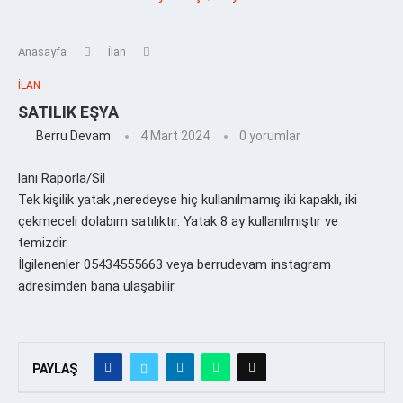
Anasayfa
İlan
İLAN
SATILIK EŞYA
Berru Devam
4 Mart 2024
0 yorumlar
lanı Raporla/Sil
Tek kişilik yatak ,neredeyse hiç kullanılmamış iki kapaklı, iki
çekmeceli dolabım satılıktır. Yatak 8 ay kullanılmıştır ve
temizdir.
İlgilenenler 05434555663 veya berrudevam instagram
adresimden bana ulaşabilir.
PAYLAŞ