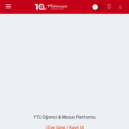
YTÜ Öğrenci & Mezun Platformu
Üye Girişi / Kayıt Ol