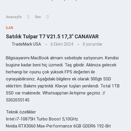
Anasayfa
İlan
İLAN
Satılık Tulpar T7 V21.5 17,3″ CANAVAR
TradeMark USA
6 Ekim 2024
0 yorumlar
Bilgisayarımı MacBook almam sebebiyle satıyorum. Kendisi
bugüne kadar beni hiç üzmedi. Taş gibidir. Aklınıza gelecek
herhangi bir oyunu çok yüksek FPS değerleri ile
oynayabilirsiniz. Aşağıdaki bilgilere ek olarak 500gb SSD
eklettim. Bakımı yaptırıldı. Klavye tuşları yenilendi. Total 1TB
SSD var makinede. Whatsapptan iletişime geçiniz. //
5302055145
Teknik özellikler
Intel i7-10875H Turbo Boost 5,10GHz
Nvidia RTX3060 Max-Performance 6GB GDDR6 192-Bit