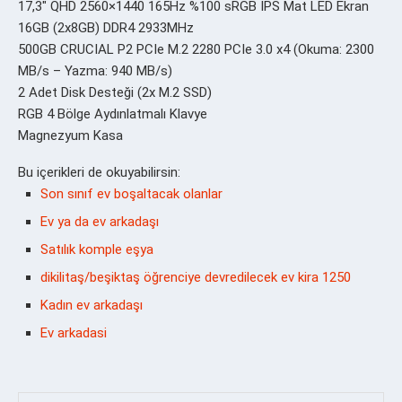
17,3″ QHD 2560×1440 165Hz %100 sRGB IPS Mat LED Ekran
16GB (2x8GB) DDR4 2933MHz
500GB CRUCIAL P2 PCIe M.2 2280 PCIe 3.0 x4 (Okuma: 2300
MB/s – Yazma: 940 MB/s)
2 Adet Disk Desteği (2x M.2 SSD)
RGB 4 Bölge Aydınlatmalı Klavye
Magnezyum Kasa
Bu içerikleri de okuyabilirsin:
Son sınıf ev boşaltacak olanlar
Ev ya da ev arkadaşı
Satılık komple eşya
dikilitaş/beşiktaş öğrenciye devredilecek ev kira 1250
Kadın ev arkadaşı
Ev arkadasi