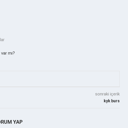
lar
m var mı?
sonraki içerik
kyk burs
ORUM YAP