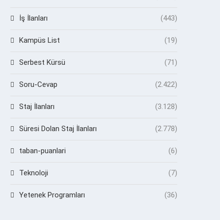
İş İlanları
(443)
Kampüs List
(19)
Serbest Kürsü
(71)
Soru-Cevap
(2.422)
Staj İlanları
(3.128)
Süresi Dolan Staj İlanları
(2.778)
taban-puanlari
(6)
Teknoloji
(7)
Yetenek Programları
(36)