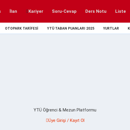
s
İlan
Kariyer
Soru-Cevap
Ders Notu
Liste
OTOPARK TARIFESI
YTÜ TABAN PUANLARI 2025
YURTLAR
K
YTÜ Öğrenci & Mezun Platformu
Üye Girişi / Kayıt Ol