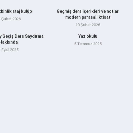
tkinlik staj kulüp
Geçmiş ders içerikleri ve notlar
modern parasal iktisat
5 Şubat 2026
10 Şubat 2026
y Geçiş Ders Saydırma
Yaz okulu
Hakkında
5 Temmuz 2025
2 Eylül 2025