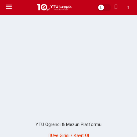
YTÜ Öğrenci & Mezun Platformu
Üye Girişi / Kayıt Ol