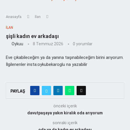
Anasayfa
İlan
İLAN
şişli kadın ev arkadaşı
Oykuu
8 Temmuz 2026
0 yorumlar
Eve çıkabileceğim ya da yanına taşınabileceğim birini arıyorum.
İlgilenenler insta:oykubekaroglu na yazabilir
PAYLAŞ
önceki içerik
davutpaşaya yakın kiralık oda arıyorum
sonraki içerik
oda ya da kadın ev arkadaşı