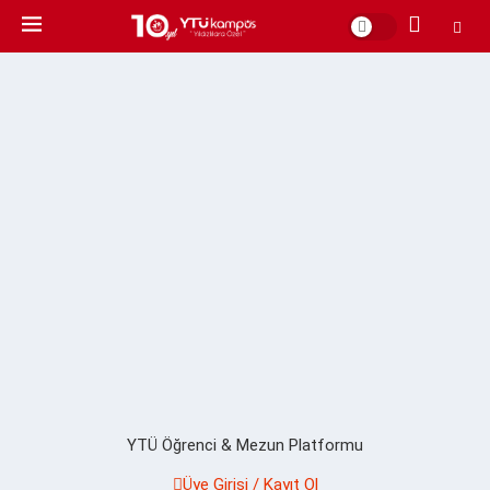
YTÜ Öğrenci & Mezun Platformu
Üye Girişi / Kayıt Ol