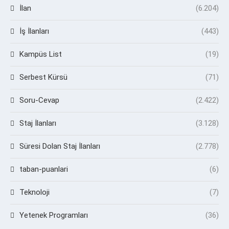
İlan
(6.204)
İş İlanları
(443)
Kampüs List
(19)
Serbest Kürsü
(71)
Soru-Cevap
(2.422)
Staj İlanları
(3.128)
Süresi Dolan Staj İlanları
(2.778)
taban-puanlari
(6)
Teknoloji
(7)
Yetenek Programları
(36)