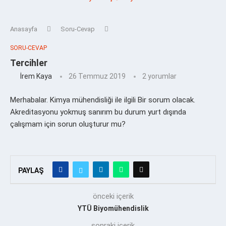
Anasayfa
Soru-Cevap
SORU-CEVAP
Tercihler
İrem Kaya
26 Temmuz 2019
2 yorumlar
Merhabalar. Kimya mühendisliği ile ilgili Bir sorum olacak.
Akreditasyonu yokmuş sanırım bu durum yurt dışında
çalışmam için sorun oluşturur mu?
PAYLAŞ
önceki içerik
YTÜ Biyomühendislik
sonraki içerik