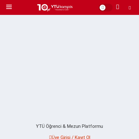
YTÜ Öğrenci & Mezun Platformu
Üye Girişi / Kayıt Ol