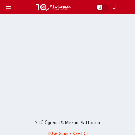
YTÜ Öğrenci & Mezun Platformu
Üye Girişi / Kayıt Ol