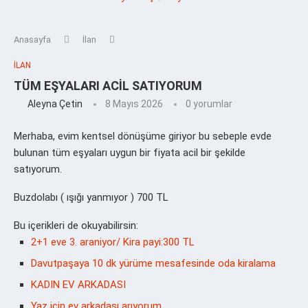
Anasayfa
İlan
İLAN
TÜM EŞYALARI ACİL SATIYORUM
Aleyna Çetin
8 Mayıs 2026
0 yorumlar
Merhaba, evim kentsel dönüşüme giriyor bu sebeple evde
bulunan tüm eşyaları uygun bir fiyata acil bir şekilde
satıyorum.
Buzdolabı ( ışığı yanmıyor ) 700 TL
Bu içerikleri de okuyabilirsin:
2+1 eve 3. araniyor/ Kira payi:300 TL
Davutpaşaya 10 dk yürüme mesafesinde oda kiralama
KADIN EV ARKADASI
Yaz için ev arkadaşı arıyorum