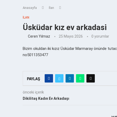
Anasayfa
İlan
İLAN
Üsküdar kız ev arkadasi
Ceren Yılmaz
25 Mayıs 2026
0 yorumlar
Bizim okuldan iki kızız Üsküdar Marmaray önünde tutacağ
no5011353477
PAYLAŞ
önceki içerik
Dikilitaş Kadın Ev Arkadaşı