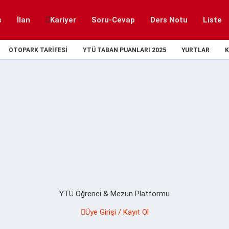
s
İlan
Kariyer
Soru-Cevap
Ders Notu
Liste
OTOPARK TARIFESI
YTÜ TABAN PUANLARI 2025
YURTLAR
K
YTÜ Öğrenci & Mezun Platformu
Üye Girişi / Kayıt Ol