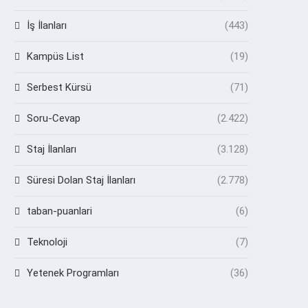
İş İlanları
(443)
Kampüs List
(19)
Serbest Kürsü
(71)
Soru-Cevap
(2.422)
Staj İlanları
(3.128)
Süresi Dolan Staj İlanları
(2.778)
taban-puanlari
(6)
Teknoloji
(7)
Yetenek Programları
(36)