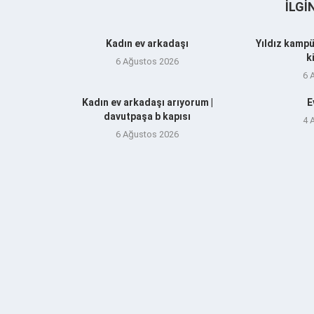
İLGI
Kadın ev arkadaşı
Yıldız kampü
k
6 Ağustos 2026
6 
Kadın ev arkadaşı arıyorum |
E
davutpaşa b kapısı
4 
6 Ağustos 2026