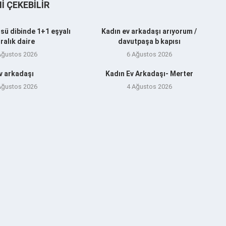
NI ÇEKEBILIR
sü dibinde 1+1 eşyalı
Kadın ev arkadaşı arıyorum /
iralık daire
davutpaşa b kapısı
Ağustos 2026
6 Ağustos 2026
v arkadaşı
Kadın Ev Arkadaşı- Merter
Ağustos 2026
4 Ağustos 2026