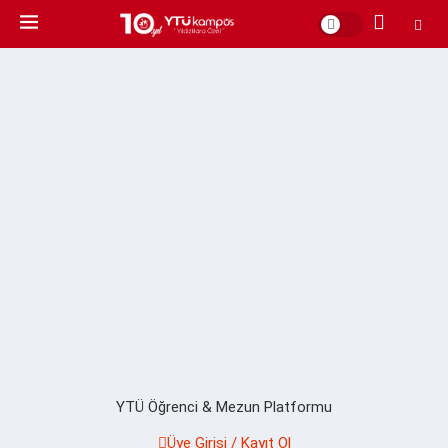
YTÜ Öğrenci & Mezun Platformu
Üye Girişi / Kayıt Ol