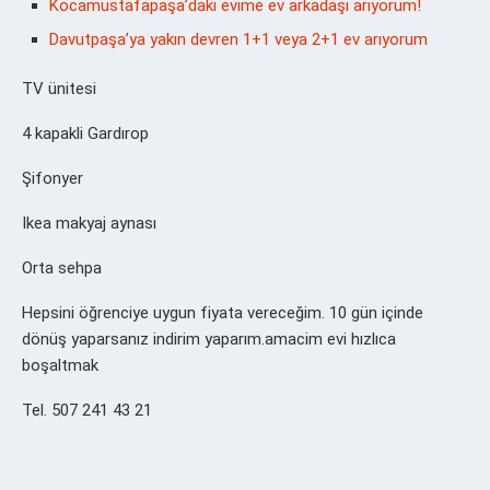
Kocamustafapaşa’daki evime ev arkadaşı arıyorum!
Davutpaşa’ya yakın devren 1+1 veya 2+1 ev arıyorum
TV ünitesi
4 kapakli Gardırop
Şifonyer
Ikea makyaj aynası
Orta sehpa
Hepsini öğrenciye uygun fiyata vereceğim. 10 gün içinde
dönüş yaparsanız indirim yaparım.amacim evi hızlıca
boşaltmak
Tel. 507 241 43 21