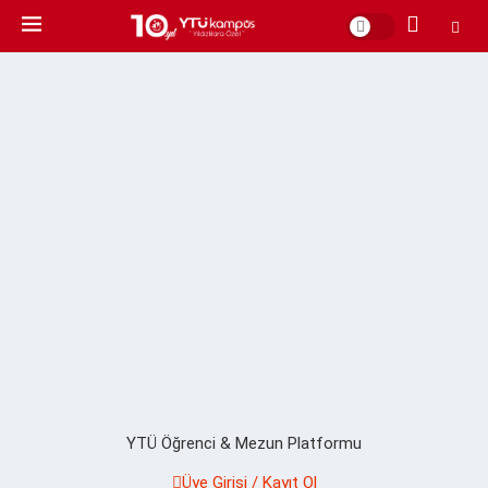
YTÜ Öğrenci & Mezun Platformu
Üye Girişi / Kayıt Ol