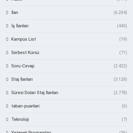
İlan
(6.204)
İş İlanları
(443)
Kampüs List
(19)
Serbest Kürsü
(71)
Soru-Cevap
(2.422)
Staj İlanları
(3.128)
Süresi Dolan Staj İlanları
(2.778)
taban-puanlari
(6)
Teknoloji
(7)
Yetenek Programları
(36)