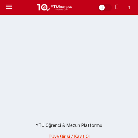
YTÜ Öğrenci & Mezun Platformu
Üye Girişi / Kayıt Ol