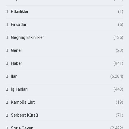
Etkinlikler
(1)
Fırsatlar
(5)
Geçmiş Etkinlikler
(135)
Genel
(20)
Haber
(941)
İlan
(6.204)
İş İlanları
(443)
Kampüs List
(19)
Serbest Kürsü
(71)
Soru-Cevap
(2.422)