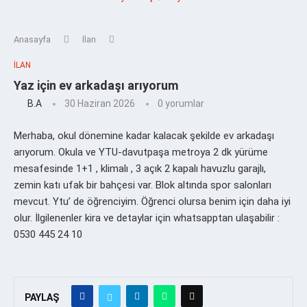
Anasayfa
İlan
İLAN
Yaz için ev arkadaşı arıyorum
B.a
30 Haziran 2026
0 yorumlar
Merhaba, okul dönemine kadar kalacak şekilde ev arkadaşı
arıyorum. Okula ve YTU-davutpaşa metroya 2 dk yürüme
mesafesinde 1+1 , klimalı , 3 açık 2 kapalı havuzlu garajlı,
zemin katı ufak bir bahçesi var. Blok altında spor salonları
mevcut. Ytu’ de öğrenciyim. Öğrenci olursa benim için daha iyi
olur. İlgilenenler kira ve detaylar için whatsapptan ulaşabilir :
0530 445 24 10
PAYLAŞ