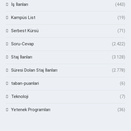
İş İlanları
(443)
Kampüs List
(19)
Serbest Kürsü
(71)
Soru-Cevap
(2.422)
Staj İlanları
(3.128)
Süresi Dolan Staj İlanları
(2.778)
taban-puanlari
(6)
Teknoloji
(7)
Yetenek Programları
(36)