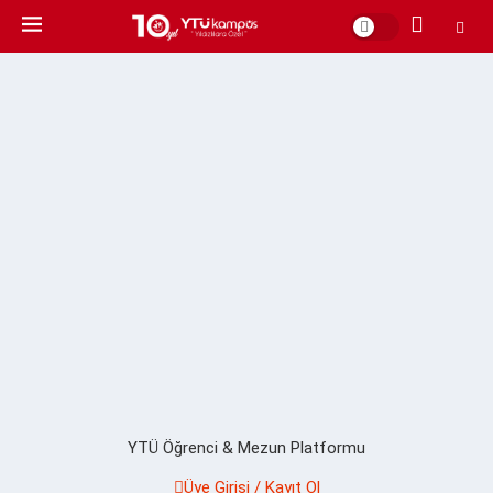
YTÜ Öğrenci & Mezun Platformu
Üye Girişi / Kayıt Ol