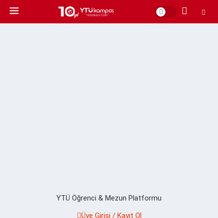
YTÜ Öğrenci & Mezun Platformu
Üye Girişi / Kayıt Ol