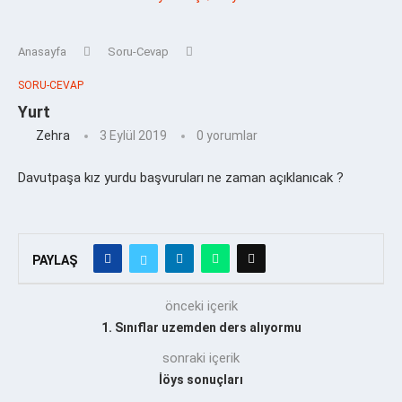
Anasayfa
Soru-Cevap
SORU-CEVAP
Yurt
Zehra
3 Eylül 2019
0 yorumlar
Davutpaşa kız yurdu başvuruları ne zaman açıklanıcak ?
PAYLAŞ
önceki içerik
1. Sınıflar uzemden ders alıyormu
sonraki içerik
İöys sonuçları