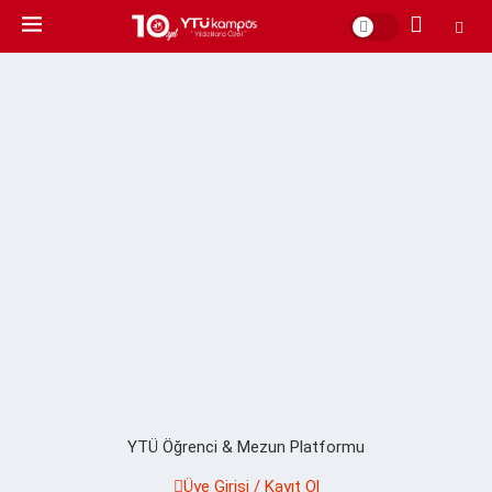
YTÜ Öğrenci & Mezun Platformu
Üye Girişi / Kayıt Ol