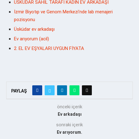
ÜSKÜDAR SAHİL TARAFI KADIN EV ARKADAŞI
İzmir Biyotıp ve Genom Merkezi’nde lab menajeri
pozisyonu
Üsküdar ev arkadaşı
Ev arıyorum (acil)
2. EL EV EŞYALARI UYGUN FİYATA
PAYLAŞ
önceki içerik
Ev arkadaşı
sonraki içerik
Ev arıyorum.