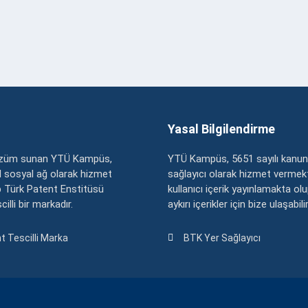
Yasal Bilgilendirme
çözüm sunan YTÜ Kampüs,
YTÜ Kampüs, 5651 sayılı kanun
zel sosyal ağ olarak hizmet
sağlayıcı olarak hizmet vermekt
 Türk Patent Enstitüsü
kullanıcı içerik yayınlamakta ol
illi bir markadır.
aykırı içerikler için bize ulaşabili
t Tescilli Marka
BTK Yer Sağlayıcı