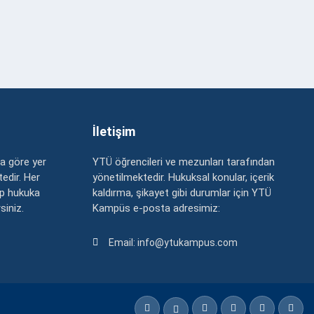
İletişim
a göre yer
YTÜ öğrencileri ve mezunları tarafından
edir. Her
yönetilmektedir. Hukuksal konular, içerik
up hukuka
kaldırma, şikayet gibi durumlar için YTÜ
rsiniz.
Kampüs e-posta adresimiz:
Email: info@ytukampus.com