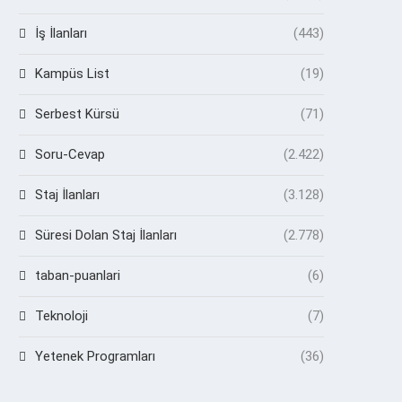
İş İlanları
(443)
Kampüs List
(19)
Serbest Kürsü
(71)
Soru-Cevap
(2.422)
Staj İlanları
(3.128)
Süresi Dolan Staj İlanları
(2.778)
taban-puanlari
(6)
Teknoloji
(7)
Yetenek Programları
(36)