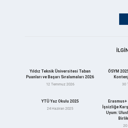
İLGI
Yıldız Teknik Üniversitesi Taban
ÖSYM 2025
Puanları ve Başarı Sıralamaları 2026
Kontenj
12 Temmuz 2026
30
YTÜ Yaz Okulu 2025
Erasmus+ 
İşsizliğe Kar
24 Haziran 2025
Uyum: Ulusl
Birl
20