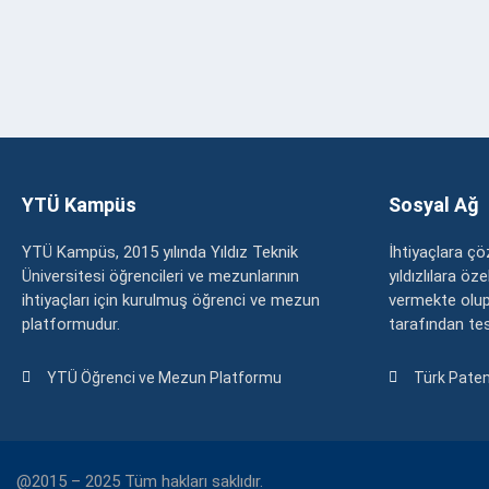
YTÜ Kampüs
Sosyal Ağ
YTÜ Kampüs, 2015 yılında Yıldız Teknik
İhtiyaçlara 
Üniversitesi öğrencileri ve mezunlarının
yıldızlılara ö
ihtiyaçları için kurulmuş öğrenci ve mezun
vermekte olup
platformudur.
tarafından tesc
YTÜ Öğrenci ve Mezun Platformu
Türk Paten
@2015 – 2025 Tüm hakları saklıdır.