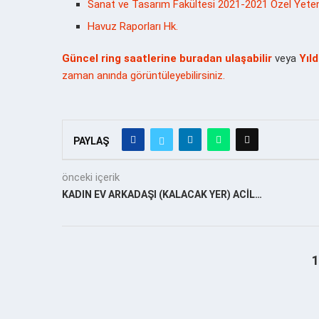
Sanat ve Tasarım Fakültesi 2021-2021 Özel Yetene
Havuz Raporları Hk.
Güncel ring saatlerine buradan ulaşabilir
veya
Yıl
zaman anında görüntüleyebilirsiniz.
PAYLAŞ
önceki içerik
KADIN EV ARKADAŞI (KALACAK YER) ACİL…