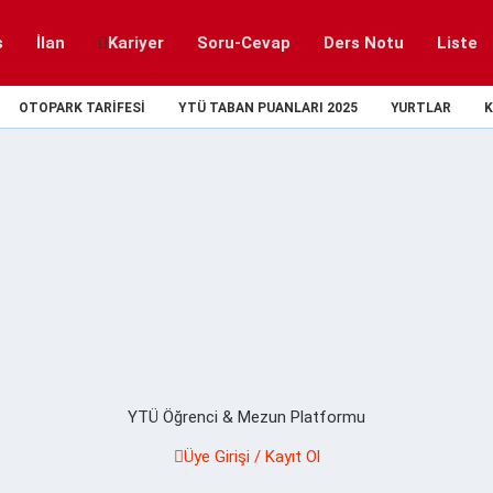
s
İlan
Kariyer
Soru-Cevap
Ders Notu
Liste
OTOPARK TARIFESI
YTÜ TABAN PUANLARI 2025
YURTLAR
K
YTÜ Öğrenci & Mezun Platformu
Üye Girişi / Kayıt Ol