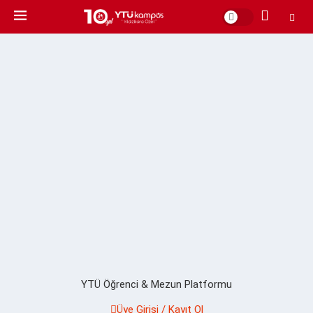
YTÜ Öğrenci & Mezun Platformu
Üye Girişi / Kayıt Ol