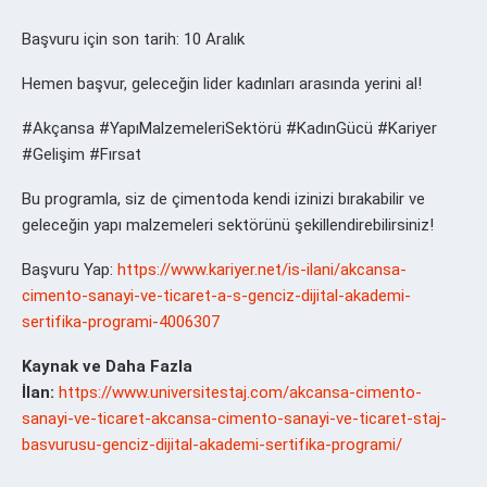
Başvuru için son tarih: 10 Aralık
Hemen başvur, geleceğin lider kadınları arasında yerini al!
#Akçansa #YapıMalzemeleriSektörü #KadınGücü #Kariyer
#Gelişim #Fırsat
Bu programla, siz de çimentoda kendi izinizi bırakabilir ve
geleceğin yapı malzemeleri sektörünü şekillendirebilirsiniz!
Başvuru Yap:
https://www.kariyer.net/is-ilani/akcansa-
cimento-sanayi-ve-ticaret-a-s-genciz-dijital-akademi-
sertifika-programi-4006307
Kaynak ve Daha Fazla
İlan:
https://www.universitestaj.com/akcansa-cimento-
sanayi-ve-ticaret-akcansa-cimento-sanayi-ve-ticaret-staj-
basvurusu-genciz-dijital-akademi-sertifika-programi/