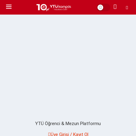
YTÜ Öğrenci & Mezun Platformu
Üye Girişi / Kayıt Ol