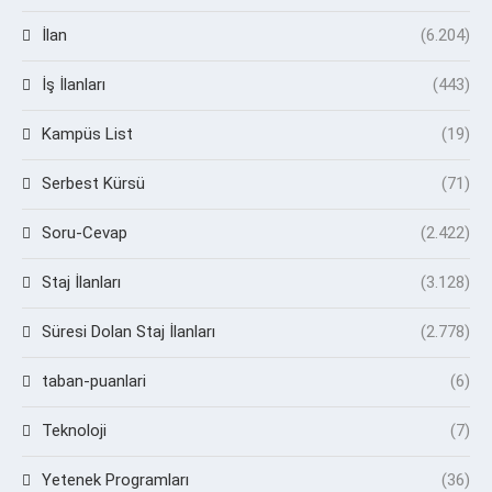
İlan
(6.204)
İş İlanları
(443)
Kampüs List
(19)
Serbest Kürsü
(71)
Soru-Cevap
(2.422)
Staj İlanları
(3.128)
Süresi Dolan Staj İlanları
(2.778)
taban-puanlari
(6)
Teknoloji
(7)
Yetenek Programları
(36)