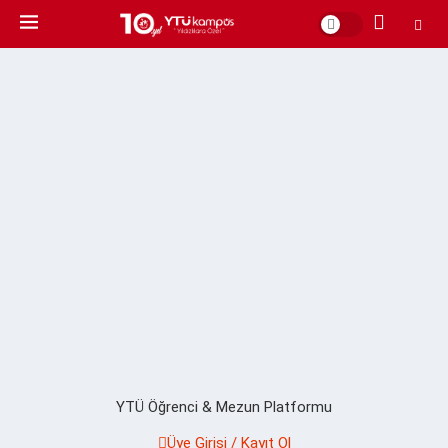
YTÜ Öğrenci & Mezun Platformu
Üye Girişi / Kayıt Ol