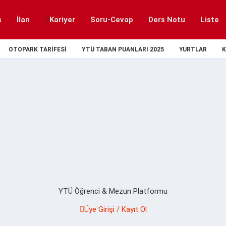
s
İlan
Kariyer
Soru-Cevap
Ders Notu
Liste
OTOPARK TARIFESI
YTÜ TABAN PUANLARI 2025
YURTLAR
K
YTÜ Öğrenci & Mezun Platformu
Üye Girişi / Kayıt Ol