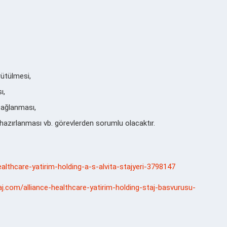
yürütülmesi,
ması,
un sağlanması,
 hazırlanması vb. görevlerden sorumlu olacaktır.
healthcare-yatirim-holding-a-s-alvita-stajyeri-3798147
aj.com/alliance-healthcare-yatirim-holding-staj-basvurusu-