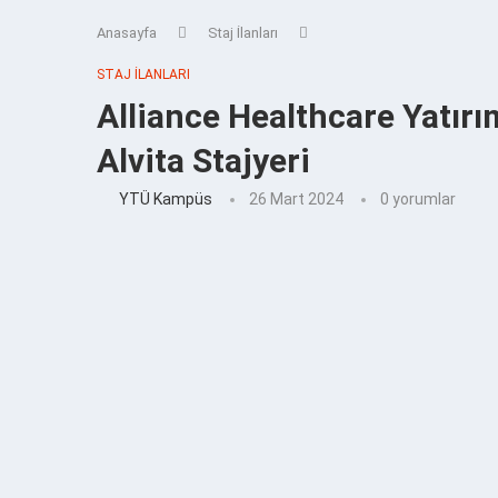
Anasayfa
Staj İlanları
STAJ İLANLARI
Alliance Healthcare Yatır
Alvita Stajyeri
YTÜ Kampüs
26 Mart 2024
0 yorumlar