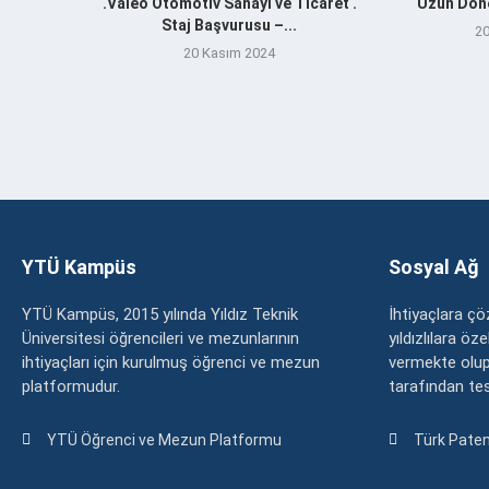
.Valeo Otomotiv Sanayi ve Ticaret .
Uzun Döne
Staj Başvurusu –...
20
20 Kasım 2024
YTÜ Kampüs
Sosyal Ağ
YTÜ Kampüs, 2015 yılında Yıldız Teknik
İhtiyaçlara 
Üniversitesi öğrencileri ve mezunlarının
yıldızlılara ö
ihtiyaçları için kurulmuş öğrenci ve mezun
vermekte olup
platformudur.
tarafından tesc
YTÜ Öğrenci ve Mezun Platformu
Türk Paten