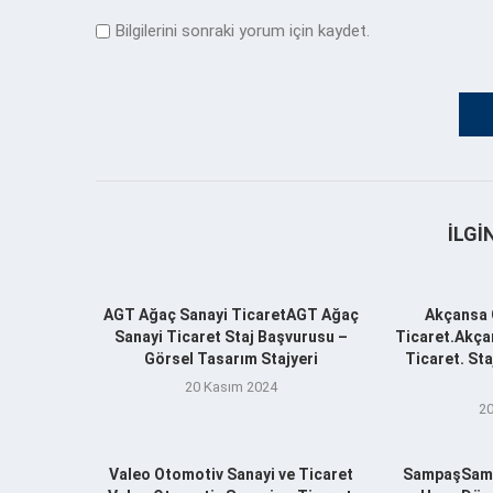
Bilgilerini sonraki yorum için kaydet.
İLGI
AGT Ağaç Sanayi TicaretAGT Ağaç
Akçansa 
Sanayi Ticaret Staj Başvurusu –
Ticaret.Akça
Görsel Tasarım Stajyeri
Ticaret. St
20 Kasım 2024
20
Valeo Otomotiv Sanayi ve Ticaret
SampaşSamp