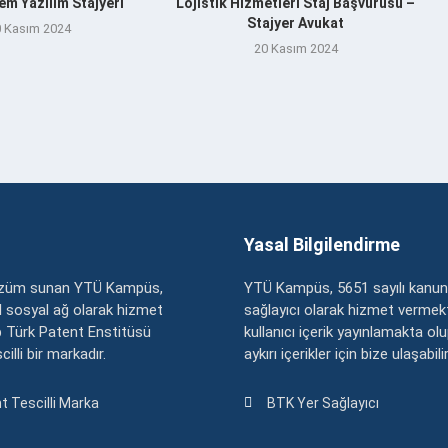
m Yazılım Stajyeri
Lojistik Hizmetleri Staj Başvurusu –
Stajyer Avukat
 Kasım 2024
20 Kasım 2024
Yasal Bilgilendirme
çözüm sunan YTÜ Kampüs,
YTÜ Kampüs, 5651 sayılı kanun
zel sosyal ağ olarak hizmet
sağlayıcı olarak hizmet vermekt
 Türk Patent Enstitüsü
kullanıcı içerik yayınlamakta ol
illi bir markadır.
aykırı içerikler için bize ulaşabili
t Tescilli Marka
BTK Yer Sağlayıcı