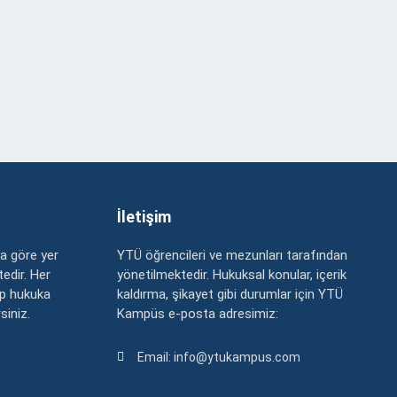
İletişim
a göre yer
YTÜ öğrencileri ve mezunları tarafından
edir. Her
yönetilmektedir. Hukuksal konular, içerik
up hukuka
kaldırma, şikayet gibi durumlar için YTÜ
rsiniz.
Kampüs e-posta adresimiz:
Email: info@ytukampus.com