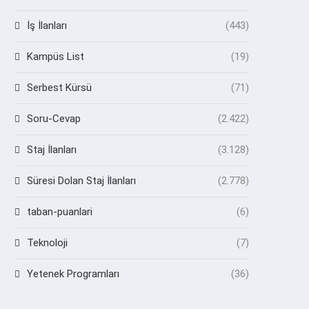
İş İlanları
(443)
Kampüs List
(19)
Serbest Kürsü
(71)
Soru-Cevap
(2.422)
Staj İlanları
(3.128)
Süresi Dolan Staj İlanları
(2.778)
taban-puanlari
(6)
Teknoloji
(7)
Yetenek Programları
(36)