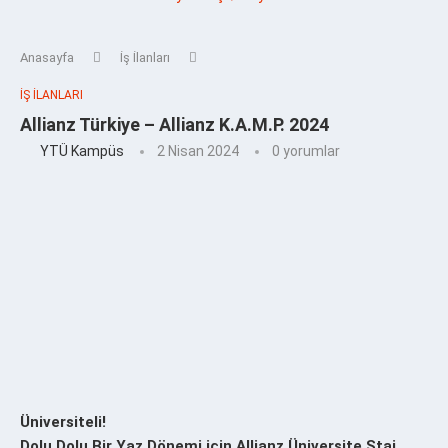
Anasayfa
İş İlanları
İŞ İLANLARI
Allianz Türkiye – Allianz K.A.M.P. 2024
YTÜ Kampüs
2 Nisan 2024
0 yorumlar
Üniversiteli!
Dolu Dolu Bir Yaz Dönemi için Allianz Üniversite Staj