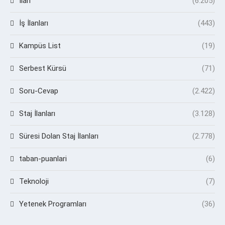
İlan
(6.205)
İş İlanları
(443)
Kampüs List
(19)
Serbest Kürsü
(71)
Soru-Cevap
(2.422)
Staj İlanları
(3.128)
Süresi Dolan Staj İlanları
(2.778)
taban-puanlari
(6)
Teknoloji
(7)
Yetenek Programları
(36)