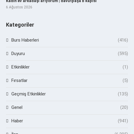
Kadın ev arkadaşı arıyorum | davutpaşa b kapısı
6 Ağustos 2026
Kategoriler
Burs Haberleri
(416)
Duyuru
(595)
Etkinlikler
(1)
Fırsatlar
(5)
Geçmiş Etkinlikler
(135)
Genel
(20)
Haber
(941)