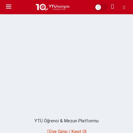
YTÜ Öğrenci & Mezun Platformu
Üye Girişi / Kayıt Ol