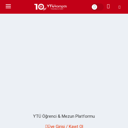
YTÜ Öğrenci & Mezun Platformu
Üye Girişi / Kayıt Ol